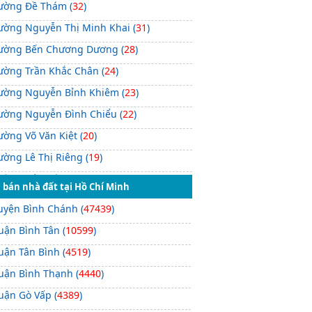
ường Đề Thám (
32
)
ường Nguyễn Thị Minh Khai (
31
)
ường Bến Chương Dương (
28
)
ường Trần Khắc Chân (
24
)
ường Nguyễn Bỉnh Khiêm (
23
)
ường Nguyễn Đình Chiểu (
22
)
ờng Võ Văn Kiệt (
20
)
ường Lê Thị Riêng (
19
)
ường Trần Đình Xu (
18
)
 bán nhà đất tại Hồ Chí Minh
ường Tôn Đức Thắng (
18
)
uyện Bình Chánh (
47439
)
ường Nguyễn Văn Nguyễn (
17
)
uận Bình Tân (
10599
)
ường Điện Biên Phủ (
17
)
uận Tân Bình (
4519
)
ường Lê Thánh Tôn (
17
)
uận Bình Thạnh (
4440
)
ường Cách Mạng Tháng 8 (
16
)
uận Gò Vấp (
4389
)
ường Cô Giang (
16
)