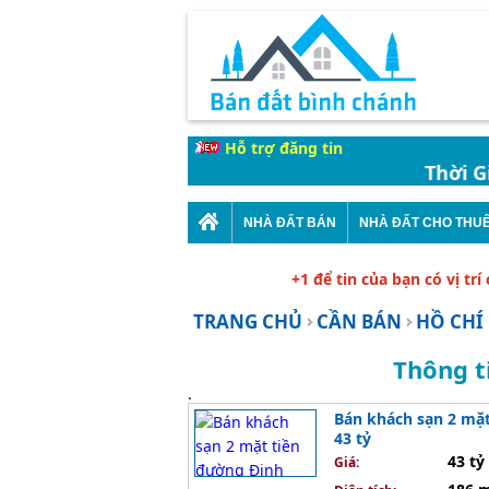
Hỗ trợ đăng tin
Thời Gian
NHÀ ĐẤT BÁN
NHÀ ĐẤT CHO THU
+1 để tin của bạn có vị trí
TRANG CHỦ
CẦN BÁN
HỒ CHÍ
Thông t
.
Bán khách sạn 2 mặt
43 tỷ
43 tỷ
Giá: