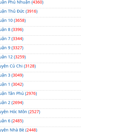
uận Phú Nhuận (
4360
)
ường Cống Quỳnh (
15
)
uận Thủ Đức (
3916
)
ường Đặng Dung (
15
)
uận 10 (
3658
)
ường Hai Bà Trưng (
14
)
uận 8 (
3396
)
ường Calmette (
14
)
uận 7 (
3344
)
ường Lý Tự Trọng (
13
)
uận 9 (
3327
)
ường Hoàng Sa (
12
)
uận 12 (
3259
)
ường Đặng Thị Nhu (
12
)
uyện Củ Chi (
3128
)
ường Trần Khánh Dư (
12
)
uận 3 (
3049
)
ường Đinh Tiên Hoàng (
10
)
uận 1 (
3042
)
ường Cô Bắc (
10
)
uận Tân Phú (
2976
)
ường Mai Thị Lựu (
10
)
uận 2 (
2694
)
ường Hồ Tùng Mậu (
10
)
uyện Hóc Môn (
2527
)
ường Nguyễn Công Trứ (
9
)
uận 6 (
2485
)
ường Nguyễn Cư Trinh (
8
)
uyện Nhà Bè (
2448
)