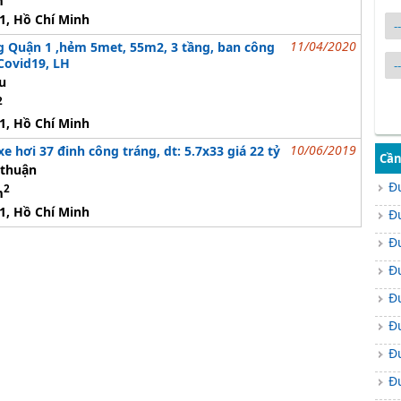
m
1, Hồ Chí Minh
11/04/2020
g Quận 1 ,hẻm 5met, 55m2, 3 tầng, ban công
ovid19, LH
u
2
1, Hồ Chí Minh
10/06/2019
e hơi 37 đinh công tráng, dt: 5.7x33 giá 22 tỷ
Cần
thuận
Đ
2
m
1, Hồ Chí Minh
Đ
Đ
Đ
Đ
Đ
Đ
Đ