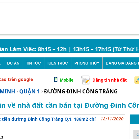
 Làm Việc: 8h15 – 12h | 13h15 – 17h15 (Từ Thứ Hai
Ê
DỰ ÁN
TIN TỨC
KIẾN TRÚC
PHONG THỦY
BẢNG GIÁ ĐĂNG T
 cao trên google
Mobile
Đăng tin nhà đất
 MINH
QUẬN 1
ĐƯỜNG ĐINH CÔNG TRÁNG
in về nhà đất cần bán tại Đường Đinh Cô
18/11/2020
 tiền đường Đinh Công Tráng Q.1, 186m2 chỉ
2