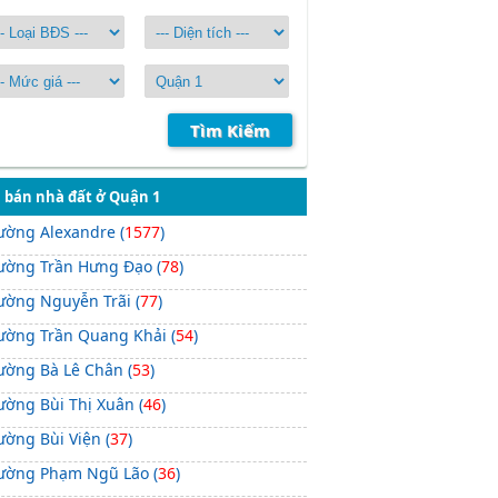
Tìm Kiếm
 bán nhà đất ở Quận 1
ường Alexandre (
1577
)
ường Trần Hưng Đạo (
78
)
ường Nguyễn Trãi (
77
)
ường Trần Quang Khải (
54
)
ường Bà Lê Chân (
53
)
ường Bùi Thị Xuân (
46
)
ường Bùi Viện (
37
)
ường Phạm Ngũ Lão (
36
)