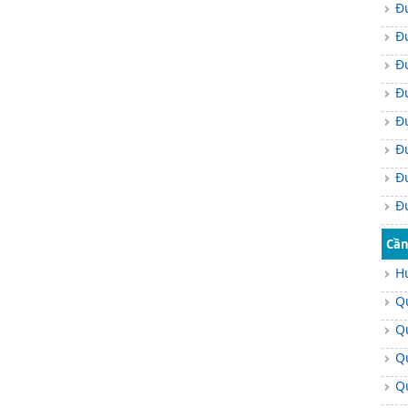
Đ
Đ
Đ
Đ
Đ
Đ
Đư
Đ
Đ
Cần
Đ
H
Đ
Q
Đ
Q
Đ
Q
Đ
Q
Đ