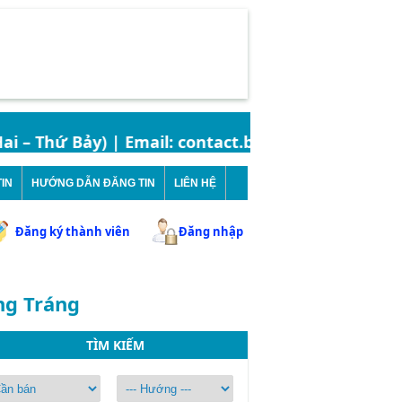
 – Thứ Bảy) | Email: contact.bandatbinhchanh@gmail
IN
HƯỚNG DẪN ĐĂNG TIN
LIÊN HỆ
Đăng ký thành viên
Đăng nhập
ng Tráng
TÌM KIẾM