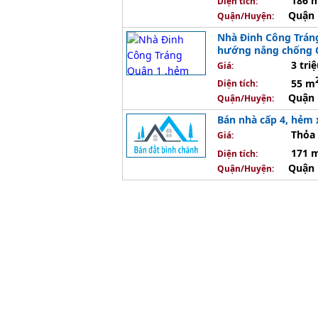
186 
Diện tích:
Quận 
Quận/Huyện:
Nhà Đinh Công Trán
hướng nắng chống C
3 triệ
Giá:
55 m
Diện tích:
Quận 
Quận/Huyện:
Bán nhà cấp 4, hẻm x
Thỏa 
Giá:
171 
Diện tích:
Quận 
Quận/Huyện: