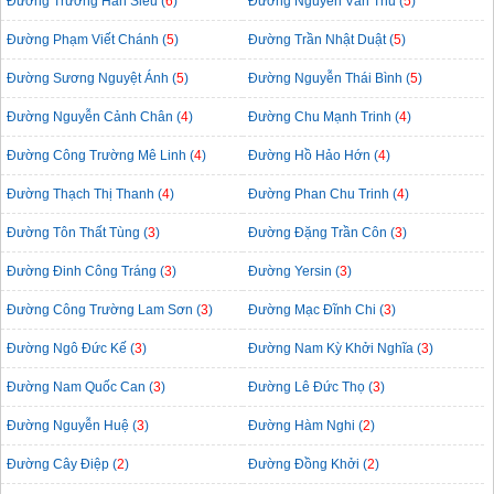
Đường Trương Hán Siêu (
6
)
Đường Nguyễn Văn Thủ (
5
)
Đường Phạm Viết Chánh (
5
)
Đường Trần Nhật Duật (
5
)
Đường Sương Nguyệt Ánh (
5
)
Đường Nguyễn Thái Bình (
5
)
Đường Nguyễn Cảnh Chân (
4
)
Đường Chu Mạnh Trinh (
4
)
Đường Công Trường Mê Linh (
4
)
Đường Hồ Hảo Hớn (
4
)
Đường Thạch Thị Thanh (
4
)
Đường Phan Chu Trinh (
4
)
Đường Tôn Thất Tùng (
3
)
Đường Đặng Trần Côn (
3
)
Đường Đinh Công Tráng (
3
)
Đường Yersin (
3
)
Đường Công Trường Lam Sơn (
3
)
Đường Mạc Đĩnh Chi (
3
)
Đường Ngô Đức Kế (
3
)
Đường Nam Kỳ Khởi Nghĩa (
3
)
Đường Nam Quốc Can (
3
)
Đường Lê Đức Thọ (
3
)
Đường Nguyễn Huệ (
3
)
Đường Hàm Nghi (
2
)
Đường Cây Điệp (
2
)
Đường Đồng Khởi (
2
)