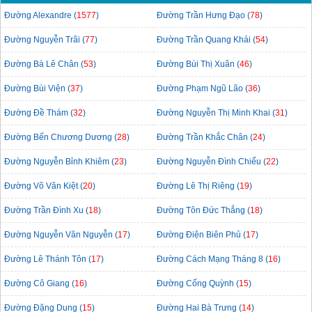
Đường Alexandre (
1577
)
Đường Trần Hưng Đạo (
78
)
Đường Nguyễn Trãi (
77
)
Đường Trần Quang Khải (
54
)
Đường Bà Lê Chân (
53
)
Đường Bùi Thị Xuân (
46
)
Đường Bùi Viện (
37
)
Đường Phạm Ngũ Lão (
36
)
Đường Đề Thám (
32
)
Đường Nguyễn Thị Minh Khai (
31
)
Đường Bến Chương Dương (
28
)
Đường Trần Khắc Chân (
24
)
Đường Nguyễn Bỉnh Khiêm (
23
)
Đường Nguyễn Đình Chiểu (
22
)
Đường Võ Văn Kiệt (
20
)
Đường Lê Thị Riêng (
19
)
Đường Trần Đình Xu (
18
)
Đường Tôn Đức Thắng (
18
)
Đường Nguyễn Văn Nguyễn (
17
)
Đường Điện Biên Phủ (
17
)
Đường Lê Thánh Tôn (
17
)
Đường Cách Mạng Tháng 8 (
16
)
Đường Cô Giang (
16
)
Đường Cống Quỳnh (
15
)
Đường Đặng Dung (
15
)
Đường Hai Bà Trưng (
14
)