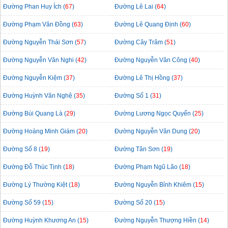
Đường Phan Huy Ích (
67
)
Đường Lê Lai (
64
)
Đường Phạm Văn Đồng (
63
)
Đường Lê Quang Định (
60
)
Đường Nguyễn Thái Sơn (
57
)
Đường Cây Trâm (
51
)
Đường Nguyễn Văn Nghi (
42
)
Đường Nguyễn Văn Công (
40
)
Đường Nguyễn Kiệm (
37
)
Đường Lê Thị Hồng (
37
)
Đường Huỳnh Văn Nghệ (
35
)
Đường Số 1 (
31
)
Đường Bùi Quang Là (
29
)
Đường Lương Ngọc Quyến (
25
)
Đường Hoàng Minh Giám (
20
)
Đường Nguyễn Văn Dung (
20
)
Đường Số 8 (
19
)
Đường Tân Sơn (
19
)
Đường Đỗ Thúc Tịnh (
18
)
Đường Phạm Ngũ Lão (
18
)
Đường Lý Thường Kiệt (
18
)
Đường Nguyễn Bỉnh Khiêm (
15
)
Đường Số 59 (
15
)
Đường Số 20 (
15
)
Đường Huỳnh Khương An (
15
)
Đường Nguyễn Thượng Hiền (
14
)