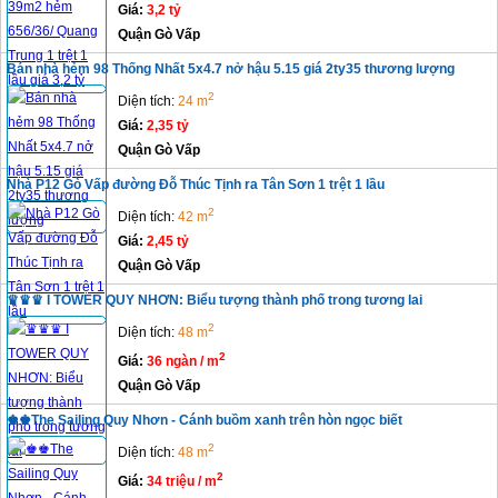
Giá:
3,2 tỷ
Quận Gò Vấp
Bán nhà hẻm 98 Thống Nhất 5x4.7 nở hậu 5.15 giá 2ty35 thương lượng
2
Diện tích:
24 m
Giá:
2,35 tỷ
Quận Gò Vấp
Nhà P12 Gò Vấp đường Đỗ Thúc Tịnh ra Tân Sơn 1 trệt 1 lầu
2
Diện tích:
42 m
Giá:
2,45 tỷ
Quận Gò Vấp
♛♛♛ I TOWER QUY NHƠN: Biểu tượng thành phố trong tương lai
2
Diện tích:
48 m
2
Giá:
36 ngàn / m
Quận Gò Vấp
♚♚The Sailing Quy Nhơn - Cánh buồm xanh trên hòn ngọc biết
2
Diện tích:
48 m
2
Giá:
34 triệu / m