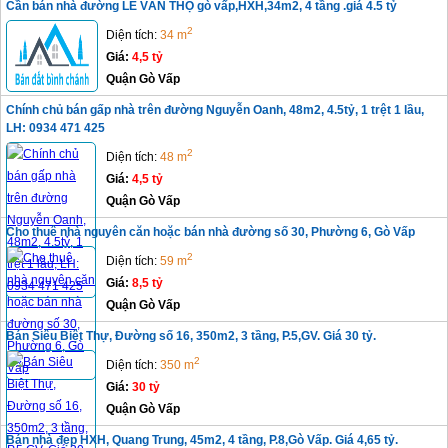
Cần bán nhà đường LÊ VĂN THỌ gò vấp,HXH,34m2, 4 tầng .giá 4.5 tỷ
2
Diện tích:
34 m
Giá:
4,5 tỷ
Quận Gò Vấp
Chính chủ bán gấp nhà trên đường Nguyễn Oanh, 48m2, 4.5tỷ, 1 trệt 1 lầu,
LH: 0934 471 425
2
Diện tích:
48 m
Giá:
4,5 tỷ
Quận Gò Vấp
Cho thuê nhà nguyên căn hoặc bán nhà đường số 30, Phường 6, Gò Vấp
2
Diện tích:
59 m
Giá:
8,5 tỷ
Quận Gò Vấp
Bán Siêu Biệt Thự, Đường số 16, 350m2, 3 tầng, P.5,GV. Giá 30 tỷ.
2
Diện tích:
350 m
Giá:
30 tỷ
Quận Gò Vấp
Bán nhà đẹp HXH, Quang Trung, 45m2, 4 tầng, P.8,Gò Vấp. Giá 4,65 tỷ.