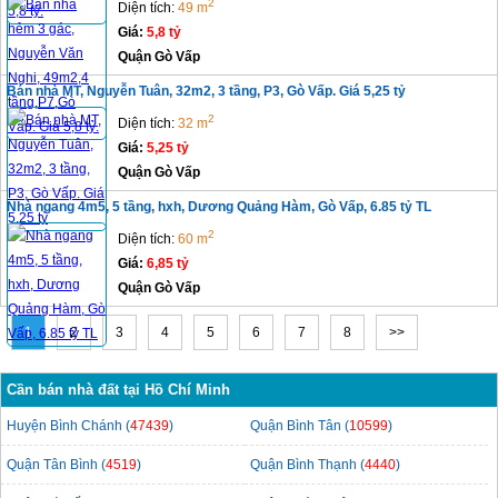
2
Diện tích:
49 m
Giá:
5,8 tỷ
Quận Gò Vấp
Bán nhà MT, Nguyễn Tuân, 32m2, 3 tầng, P3, Gò Vấp. Giá 5,25 tỷ
2
Diện tích:
32 m
Giá:
5,25 tỷ
Quận Gò Vấp
Nhà ngang 4m5, 5 tầng, hxh, Dương Quảng Hàm, Gò Vấp, 6.85 tỷ TL
2
Diện tích:
60 m
Giá:
6,85 tỷ
Quận Gò Vấp
1
2
3
4
5
6
7
8
>>
Cần bán nhà đất tại Hồ Chí Minh
Huyện Bình Chánh (
47439
)
Quận Bình Tân (
10599
)
Quận Tân Bình (
4519
)
Quận Bình Thạnh (
4440
)