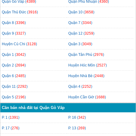
Quận Gò Vấp (
4389
)
Quận Phú Nhuận (
4360
)
Quận Thủ Đức (
3916
)
Quận 10 (
3658
)
Quận 8 (
3396
)
Quận 7 (
3344
)
Quận 9 (
3327
)
Quận 12 (
3259
)
Huyện Củ Chi (
3128
)
Quận 3 (
3049
)
Quận 1 (
3042
)
Quận Tân Phú (
2976
)
Quận 2 (
2694
)
Huyện Hóc Môn (
2527
)
Quận 6 (
2485
)
Huyện Nhà Bè (
2448
)
Quận 11 (
2292
)
Quận 4 (
2252
)
Quận 5 (
2196
)
Huyện Cần Giờ (
1688
)
Cần bán nhà đất tại Quận Gò Vấp
P. 1 (
1391
)
P. 16 (
342
)
P. 17 (
276
)
P. 13 (
269
)