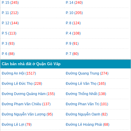
P. 15 (
245
)
P. 14 (
240
)
P. 11 (
212
)
P. 10 (
205
)
P. 12 (
144
)
P. 8 (
124
)
P. 5 (
113
)
P. 4 (
108
)
P. 3 (
93
)
P. 9 (
91
)
P. 6 (
88
)
P. 7 (
80
)
Cần bán nhà đất ở Quận Gò Vấp
Đường An Hội (
1517
)
Đường Quang Trung (
274
)
Đường Lê Đức Thọ (
228
)
Đường Lê Văn Thọ (
165
)
Đường Dương Quảng Hàm (
155
)
Đường Thống Nhất (
138
)
Đường Phạm Văn Chiêu (
137
)
Đường Phan Văn Trị (
101
)
Đường Nguyễn Văn Lượng (
95
)
Đường Nguyễn Oanh (
82
)
Đường Lê Lợi (
79
)
Đường Lê Hoàng Phái (
68
)