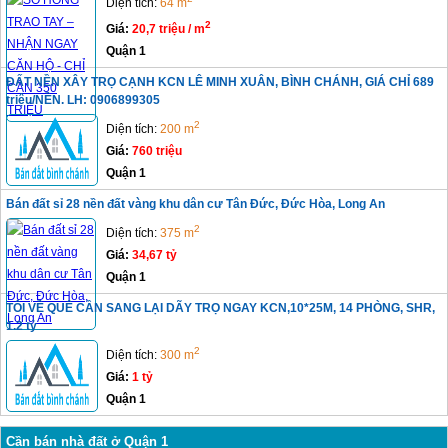
Diện tích:
64 m
2
Giá:
20,7 triệu / m
Quận 1
ĐẤT NỀN XÂY TRỌ CẠNH KCN LÊ MINH XUÂN, BÌNH CHÁNH, GIÁ CHỈ 689
triệu/NỀN. LH: 0906899305
2
Diện tích:
200 m
Giá:
760 triệu
Quận 1
Bán đất sỉ 28 nền đất vàng khu dân cư Tân Đức, Đức Hòa, Long An
2
Diện tích:
375 m
Giá:
34,67 tỷ
Quận 1
TÔI VỀ QUÊ CẦN SANG LẠI DÃY TRỌ NGAY KCN,10*25M, 14 PHÒNG, SHR,
1.2 tỷ
2
Diện tích:
300 m
Giá:
1 tỷ
Quận 1
Cần bán nhà đất ở Quận 1