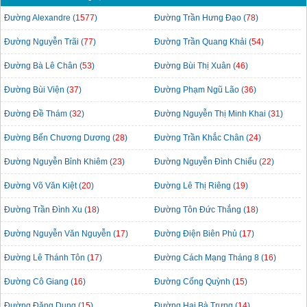
Đường Alexandre (
1577
)
Đường Trần Hưng Đạo (
78
)
Đường Nguyễn Trãi (
77
)
Đường Trần Quang Khải (
54
)
Đường Bà Lê Chân (
53
)
Đường Bùi Thị Xuân (
46
)
Đường Bùi Viện (
37
)
Đường Phạm Ngũ Lão (
36
)
Đường Đề Thám (
32
)
Đường Nguyễn Thị Minh Khai (
31
)
Đường Bến Chương Dương (
28
)
Đường Trần Khắc Chân (
24
)
Đường Nguyễn Bỉnh Khiêm (
23
)
Đường Nguyễn Đình Chiểu (
22
)
Đường Võ Văn Kiệt (
20
)
Đường Lê Thị Riêng (
19
)
Đường Trần Đình Xu (
18
)
Đường Tôn Đức Thắng (
18
)
Đường Nguyễn Văn Nguyễn (
17
)
Đường Điện Biên Phủ (
17
)
Đường Lê Thánh Tôn (
17
)
Đường Cách Mạng Tháng 8 (
16
)
Đường Cô Giang (
16
)
Đường Cống Quỳnh (
15
)
Đường Đặng Dung (
15
)
Đường Hai Bà Trưng (
14
)