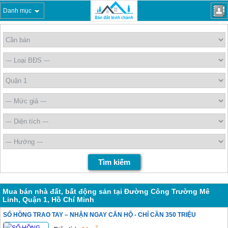
Danh mục
Mua bán nhà đất, bất động sản tại Đường Công Trường Mê
Linh, Quận 1, Hồ Chí Minh
SỔ HỒNG TRAO TAY – NHẬN NGAY CĂN HỘ - CHỈ CẦN 350 TRIỆU
2