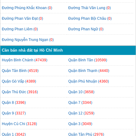
Đường Phùng Khắc Khoan (
0
)
Đường Thái Văn Lung (
0
)
Đường Phan Văn Đạt (
0
)
Đường Phan Bội Châu (
0
)
Đường Phan Liêm (
0
)
Đường Phan Ngữ (
0
)
Đường Nguyễn Trung Ngạn (
0
)
Cần bán nhà đất tại Hồ Chí Minh
Huyện Bình Chánh (
47439
)
Quận Bình Tân (
10599
)
Quận Tân Bình (
4519
)
Quận Bình Thạnh (
4440
)
Quận Gò Vấp (
4389
)
Quận Phú Nhuận (
4360
)
Quận Thủ Đức (
3916
)
Quận 10 (
3658
)
Quận 8 (
3396
)
Quận 7 (
3344
)
Quận 9 (
3327
)
Quận 12 (
3259
)
Huyện Củ Chi (
3128
)
Quận 3 (
3049
)
Quận 1 (
3042
)
Quận Tân Phú (
2976
)