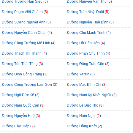
Đường Trương Hán Siêu (
6
)
Đường Nguyễn Văn Thủ (
5
)
Đường Phạm Viết Chánh (
5
)
Đường Trần Nhật Duật (
5
)
Đường Sương Nguyệt Ánh (
5
)
Đường Nguyễn Thái Bình (
5
)
Đường Nguyễn Cảnh Chân (
4
)
Đường Chu Mạnh Trinh (
4
)
Đường Công Trường Mê Linh (
4
)
Đường Hồ Hảo Hớn (
4
)
Đường Thạch Thị Thanh (
4
)
Đường Phan Chu Trinh (
4
)
Đường Tôn Thất Tùng (
3
)
Đường Đặng Trần Côn (
3
)
Đường Đinh Công Tráng (
3
)
Đường Yersin (
3
)
Đường Công Trường Lam Sơn (
3
)
Đường Mạc Đĩnh Chi (
3
)
Đường Ngô Đức Kế (
3
)
Đường Nam Kỳ Khởi Nghĩa (
3
)
Đường Nam Quốc Can (
3
)
Đường Lê Đức Thọ (
3
)
Đường Nguyễn Huệ (
3
)
Đường Hàm Nghi (
2
)
Đường Cây Điệp (
2
)
Đường Đồng Khởi (
2
)