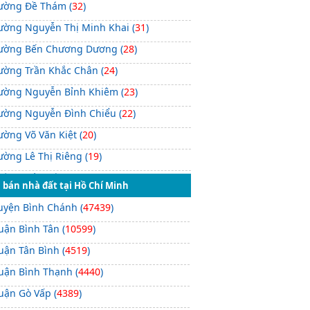
ường Đề Thám (
32
)
ường Nguyễn Thị Minh Khai (
31
)
ường Bến Chương Dương (
28
)
ường Trần Khắc Chân (
24
)
ường Nguyễn Bỉnh Khiêm (
23
)
ường Nguyễn Đình Chiểu (
22
)
ờng Võ Văn Kiệt (
20
)
ường Lê Thị Riêng (
19
)
ường Trần Đình Xu (
18
)
 bán nhà đất tại Hồ Chí Minh
ường Tôn Đức Thắng (
18
)
uyện Bình Chánh (
47439
)
ường Nguyễn Văn Nguyễn (
17
)
uận Bình Tân (
10599
)
ường Điện Biên Phủ (
17
)
uận Tân Bình (
4519
)
ường Lê Thánh Tôn (
17
)
uận Bình Thạnh (
4440
)
ường Cách Mạng Tháng 8 (
16
)
uận Gò Vấp (
4389
)
ường Cô Giang (
16
)