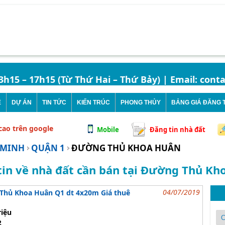
15 – 17h15 (Từ Thứ Hai – Thứ Bảy) | Email: contact
Ê
DỰ ÁN
TIN TỨC
KIẾN TRÚC
PHONG THỦY
BẢNG GIÁ ĐĂNG T
 cao trên google
Mobile
Đăng tin nhà đất
 MINH
QUẬN 1
ĐƯỜNG THỦ KHOA HUÂN
tin về nhà đất cần bán tại Đường Thủ Kh
04/07/2019
 Thủ Khoa Huân Q1 dt 4x20m Giá thuê
riệu
2