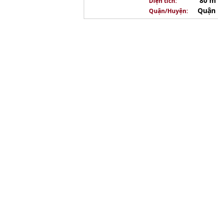
80 m
Diện tích:
Quận 
Quận/Huyện: