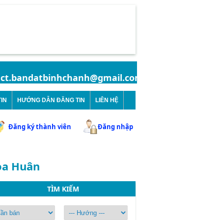
.bandatbinhchanh@gmail.com | Hotline: 0902.996.11
IN
HƯỚNG DẪN ĐĂNG TIN
LIÊN HỆ
Đăng ký thành viên
Đăng nhập
oa Huân
TÌM KIẾM