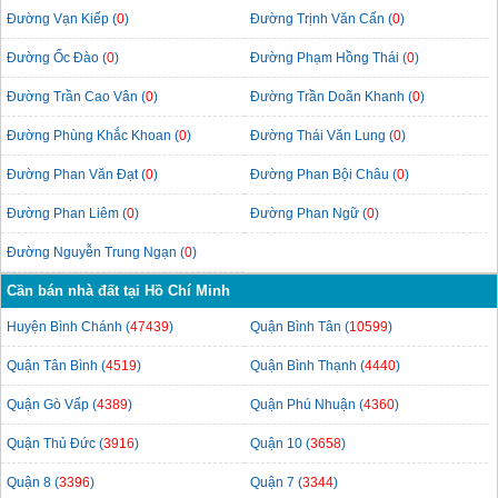
Đường Vạn Kiếp (
0
)
Đường Trịnh Văn Cấn (
0
)
Đường Ốc Đào (
0
)
Đường Phạm Hồng Thái (
0
)
Đường Trần Cao Vân (
0
)
Đường Trần Doãn Khanh (
0
)
Đường Phùng Khắc Khoan (
0
)
Đường Thái Văn Lung (
0
)
Đường Phan Văn Đạt (
0
)
Đường Phan Bội Châu (
0
)
Đường Phan Liêm (
0
)
Đường Phan Ngữ (
0
)
Đường Nguyễn Trung Ngạn (
0
)
Cần bán nhà đất tại Hồ Chí Minh
Huyện Bình Chánh (
47439
)
Quận Bình Tân (
10599
)
Quận Tân Bình (
4519
)
Quận Bình Thạnh (
4440
)
Quận Gò Vấp (
4389
)
Quận Phú Nhuận (
4360
)
Quận Thủ Đức (
3916
)
Quận 10 (
3658
)
Quận 8 (
3396
)
Quận 7 (
3344
)