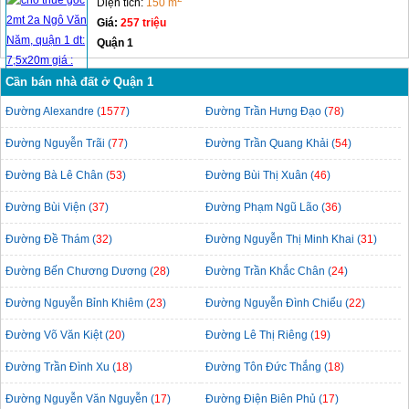
Diện tích:
150 m
Giá:
257 triệu
Quận 1
Cần bán nhà đất ở Quận 1
Đường Alexandre (
1577
)
Đường Trần Hưng Đạo (
78
)
Đường Nguyễn Trãi (
77
)
Đường Trần Quang Khải (
54
)
Đường Bà Lê Chân (
53
)
Đường Bùi Thị Xuân (
46
)
Đường Bùi Viện (
37
)
Đường Phạm Ngũ Lão (
36
)
Đường Đề Thám (
32
)
Đường Nguyễn Thị Minh Khai (
31
)
Đường Bến Chương Dương (
28
)
Đường Trần Khắc Chân (
24
)
Đường Nguyễn Bỉnh Khiêm (
23
)
Đường Nguyễn Đình Chiểu (
22
)
Đường Võ Văn Kiệt (
20
)
Đường Lê Thị Riêng (
19
)
Đường Trần Đình Xu (
18
)
Đường Tôn Đức Thắng (
18
)
Đường Nguyễn Văn Nguyễn (
17
)
Đường Điện Biên Phủ (
17
)