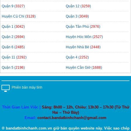
Quận 9 (
3327
)
Quận 12 (
3259
)
Huyện Củ Chi (
3128
)
Quận 3 (
3049
)
Quận 1 (
3042
)
Quận Tân Phú (
2976
)
Quận 2 (
2694
)
Huyện Hóc Môn (
2527
)
Quận 6 (
2485
)
Huyện Nhà Bè (
2448
)
Quận 11 (
2292
)
Quận 4 (
2252
)
Quận 5 (
2196
)
Huyện Cần Giờ (
1688
)
Phiên bản máy tính
Thời Gian Làm Việc |
Sáng: 8h00 – 12h, Chiều: 13h30 – 17h30 (Từ Thứ
Hai – Thứ Bảy)
Email:
contact.bandatbinhchanh@gmail.com
® bandatbinhchanh.com.vn giữ bản quyền website này. Việc sao chép