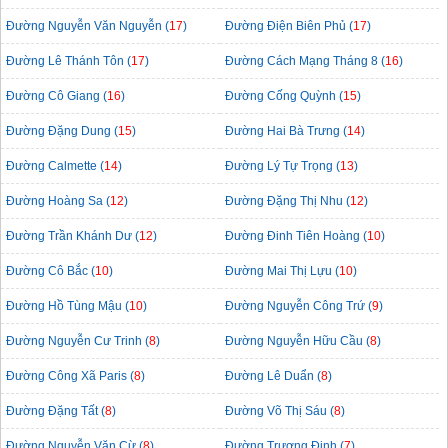
Đường Nguyễn Văn Nguyễn (
17
)
Đường Điện Biên Phủ (
17
)
Đường Lê Thánh Tôn (
17
)
Đường Cách Mạng Tháng 8 (
16
)
Đường Cô Giang (
16
)
Đường Cống Quỳnh (
15
)
Đường Đặng Dung (
15
)
Đường Hai Bà Trưng (
14
)
Đường Calmette (
14
)
Đường Lý Tự Trọng (
13
)
Đường Hoàng Sa (
12
)
Đường Đặng Thị Nhu (
12
)
Đường Trần Khánh Dư (
12
)
Đường Đinh Tiên Hoàng (
10
)
Đường Cô Bắc (
10
)
Đường Mai Thị Lựu (
10
)
Đường Hồ Tùng Mậu (
10
)
Đường Nguyễn Công Trứ (
9
)
Đường Nguyễn Cư Trinh (
8
)
Đường Nguyễn Hữu Cầu (
8
)
Đường Công Xã Paris (
8
)
Đường Lê Duẩn (
8
)
Đường Đặng Tất (
8
)
Đường Võ Thị Sáu (
8
)
Đường Nguyễn Văn Cừ (
8
)
Đường Trương Định (
7
)