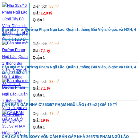
2
Diện tích:
58 m
Giá:
12,9 tỷ
Quận 1
Bán nhà mới Đường Phạm Ngũ Lão, Quận 1, thông Bùi Viện, lô góc và HXH, 4
tầng, 33m2 chỉ 7
2
Diện tích:
33 m
Giá:
7,1 tỷ
Quận 1
Bán nhà mới Đường Phạm Ngũ Lão, Quận 1, thông Bùi Viện, lô góc và HXH, 4
tầng, 33m2 chỉ 7
2
Diện tích:
33 m
Giá:
7,1 tỷ
Quận 1
CẦN BÁN GẤP NHÀ Ở 353/57 PHẠM NGŨ LÃO ( 47m2 ) GIÁ 19 TỶ
2
Diện tích:
47 m
Giá:
19 tỷ
Quận 1
CHỦ CẦN TIỀN XOAY VỐN CẦN BÁN GẤP NHÀ 265/7/6 PHẠM NGŨ LÃO –