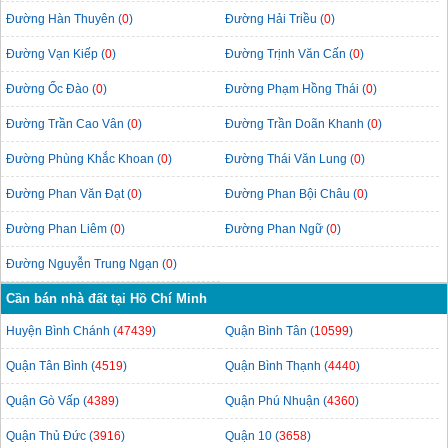
Đường Hàn Thuyên (
0
)
Đường Hải Triều (
0
)
Đường Vạn Kiếp (
0
)
Đường Trịnh Văn Cấn (
0
)
Đường Ốc Đào (
0
)
Đường Phạm Hồng Thái (
0
)
Đường Trần Cao Vân (
0
)
Đường Trần Doãn Khanh (
0
)
Đường Phùng Khắc Khoan (
0
)
Đường Thái Văn Lung (
0
)
Đường Phan Văn Đạt (
0
)
Đường Phan Bội Châu (
0
)
Đường Phan Liêm (
0
)
Đường Phan Ngữ (
0
)
Đường Nguyễn Trung Ngạn (
0
)
Cần bán nhà đất tại Hồ Chí Minh
Huyện Bình Chánh (
47439
)
Quận Bình Tân (
10599
)
Quận Tân Bình (
4519
)
Quận Bình Thạnh (
4440
)
Quận Gò Vấp (
4389
)
Quận Phú Nhuận (
4360
)
Quận Thủ Đức (
3916
)
Quận 10 (
3658
)