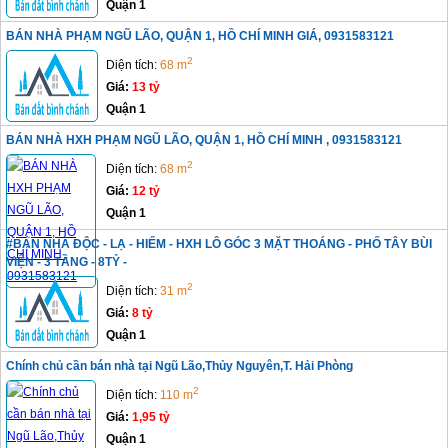
Quận 1
BÁN NHÀ PHẠM NGŨ LÃO, QUẬN 1, HỒ CHÍ MINH GIÁ, 0931583121
2
Diện tích:
68 m
Giá:
13 tỷ
Quận 1
BÁN NHÀ HXH PHẠM NGŨ LÃO, QUẬN 1, HỒ CHÍ MINH , 0931583121
2
Diện tích:
68 m
Giá:
12 tỷ
Quận 1
#BÁN NHÀ ĐỘC - LẠ - HIẾM - HXH LÔ GÓC 3 MẶT THOÁNG - PHỐ TÂY BÙI
VIỆN - 3 TẦNG - 8TỶ -
2
Diện tích:
31 m
Giá:
8 tỷ
Quận 1
Chính chủ cần bán nhà tại Ngũ Lão,Thủy Nguyên,T. Hải Phòng
2
Diện tích:
110 m
Giá:
1,95 tỷ
Quận 1