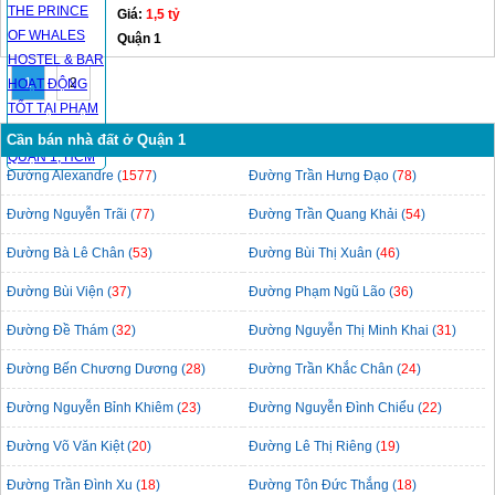
Giá:
1,5 tỷ
Quận 1
1
2
Cần bán nhà đất ở Quận 1
Đường Alexandre (
1577
)
Đường Trần Hưng Đạo (
78
)
Đường Nguyễn Trãi (
77
)
Đường Trần Quang Khải (
54
)
Đường Bà Lê Chân (
53
)
Đường Bùi Thị Xuân (
46
)
Đường Bùi Viện (
37
)
Đường Phạm Ngũ Lão (
36
)
Đường Đề Thám (
32
)
Đường Nguyễn Thị Minh Khai (
31
)
Đường Bến Chương Dương (
28
)
Đường Trần Khắc Chân (
24
)
Đường Nguyễn Bỉnh Khiêm (
23
)
Đường Nguyễn Đình Chiểu (
22
)
Đường Võ Văn Kiệt (
20
)
Đường Lê Thị Riêng (
19
)
Đường Trần Đình Xu (
18
)
Đường Tôn Đức Thắng (
18
)