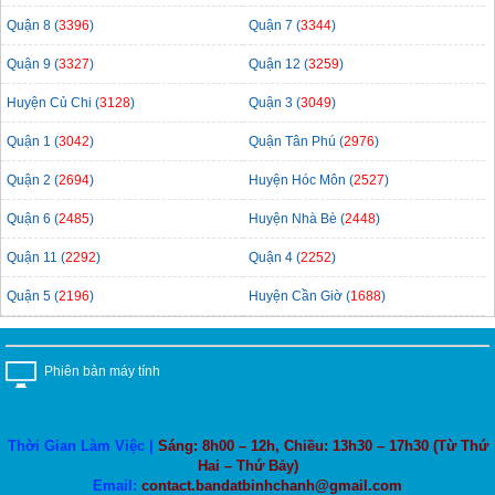
Quận 8 (
3396
)
Quận 7 (
3344
)
Quận 9 (
3327
)
Quận 12 (
3259
)
Huyện Củ Chi (
3128
)
Quận 3 (
3049
)
Quận 1 (
3042
)
Quận Tân Phú (
2976
)
Quận 2 (
2694
)
Huyện Hóc Môn (
2527
)
Quận 6 (
2485
)
Huyện Nhà Bè (
2448
)
Quận 11 (
2292
)
Quận 4 (
2252
)
Quận 5 (
2196
)
Huyện Cần Giờ (
1688
)
Phiên bản máy tính
Thời Gian Làm Việc |
Sáng: 8h00 – 12h, Chiều: 13h30 – 17h30 (Từ Thứ
Hai – Thứ Bảy)
Email:
contact.bandatbinhchanh@gmail.com