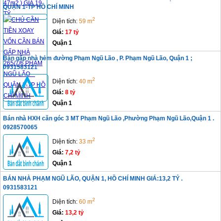
QUẬN 1-TP HỒ CHÍ MINH
2
Diện tích:
59 m
Giá:
17 tỷ
Quận 1
Bán gấp nhà hẻm đường Phạm Ngũ Lão , P. Phạm Ngũ Lão, Quận 1 ;
0931583121
2
Diện tích:
40 m
Giá:
8 tỷ
Quận 1
Bán nhà HXH căn góc 3 MT Phạm Ngũ Lão ,Phường Phạm Ngũ Lão,Quận 1 .
0928570065
2
Diện tích:
33 m
Giá:
7,2 tỷ
Quận 1
BÁN NHÀ PHẠM NGŨ LÃO, QUẬN 1, HỒ CHÍ MINH GIÁ:13,2 TỶ .
0931583121
2
Diện tích:
60 m
Giá:
13,2 tỷ