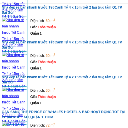
Nhà đẹp rẻ bán nhanh trước Tết Canh Tý 4 x 15m trệt 2 lầu trug tâm Q1 TP.
Sài Gòn
2
Diện tích:
60 m
Giá:
Thỏa thuận
Quận 1
Nhà đẹp rẻ bán nhanh trước Tết Canh Tý 4 x 15m trệt 2 lầu trug tâm Q1 TP.
Sài Gòn
2
Diện tích:
60 m
Giá:
Thỏa thuận
Quận 1
Nhà đẹp rẻ bán nhanh trước Tết Canh Tý 4 x 15m trệt 2 lầu trug tâm Q1 TP.
Sài Gòn
2
Diện tích:
60 m
Giá:
Thỏa thuận
Quận 1
CẦN SANG THE PRINCE OF WHALES HOSTEL & BAR HOẠT ĐỘNG TỐT TẠI
PHẠM NGŨ LÃO, QUẬN 1, HCM
2
Diện tích:
72 m