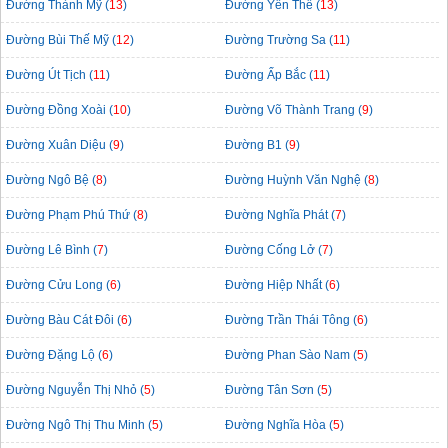
Đường Thành Mỹ (
13
)
Đường Yên Thế (
13
)
Đường Bùi Thế Mỹ (
12
)
Đường Trường Sa (
11
)
Đường Út Tịch (
11
)
Đường Ấp Bắc (
11
)
Đường Đồng Xoài (
10
)
Đường Võ Thành Trang (
9
)
Đường Xuân Diệu (
9
)
Đường B1 (
9
)
Đường Ngô Bệ (
8
)
Đường Huỳnh Văn Nghệ (
8
)
Đường Phạm Phú Thứ (
8
)
Đường Nghĩa Phát (
7
)
Đường Lê Bình (
7
)
Đường Cống Lở (
7
)
Đường Cửu Long (
6
)
Đường Hiệp Nhất (
6
)
Đường Bàu Cát Đôi (
6
)
Đường Trần Thái Tông (
6
)
Đường Đặng Lộ (
6
)
Đường Phan Sào Nam (
5
)
Đường Nguyễn Thị Nhỏ (
5
)
Đường Tân Sơn (
5
)
Đường Ngô Thị Thu Minh (
5
)
Đường Nghĩa Hòa (
5
)