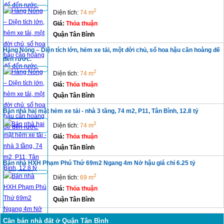
2
Diện tích:
74 m
Giá:
Thỏa thuận
Quận Tân Bình
Hàng Nóng – Diện tích lớn, hẻm xe tải, một đời chủ, sổ hoa hậu cần hoàng đế
đến rước.
2
Diện tích:
74 m
Giá:
Thỏa thuận
Quận Tân Bình
Bán nhà hai mặt hẻm xe tải - nhà 3 tầng, 74 m2, P11, Tân Bình, 12.8 tỷ
2
Diện tích:
74 m
Giá:
Thỏa thuận
Quận Tân Bình
Bán nhà HXH Phạm Phú Thứ 69m2 Ngang 4m Nở hậu giá chỉ 6.25 tỷ
2
Diện tích:
69 m
Giá:
Thỏa thuận
Quận Tân Bình
Cần bán nhà đất ở Quận Tân Bình