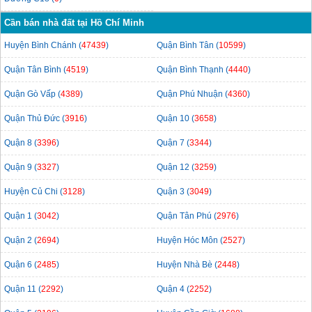
Cần bán nhà đất tại Hồ Chí Minh
Huyện Bình Chánh (
47439
)
Quận Bình Tân (
10599
)
Quận Tân Bình (
4519
)
Quận Bình Thạnh (
4440
)
Quận Gò Vấp (
4389
)
Quận Phú Nhuận (
4360
)
Quận Thủ Đức (
3916
)
Quận 10 (
3658
)
Quận 8 (
3396
)
Quận 7 (
3344
)
Quận 9 (
3327
)
Quận 12 (
3259
)
Huyện Củ Chi (
3128
)
Quận 3 (
3049
)
Quận 1 (
3042
)
Quận Tân Phú (
2976
)
Quận 2 (
2694
)
Huyện Hóc Môn (
2527
)
Quận 6 (
2485
)
Huyện Nhà Bè (
2448
)
Quận 11 (
2292
)
Quận 4 (
2252
)