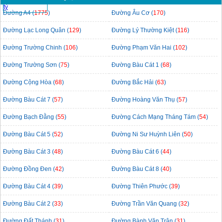
Đường A4 (
1775
)
Đường Âu Cơ (
170
)
Đường Lạc Long Quân (
129
)
Đường Lý Thường Kiệt (
116
)
Đường Trường Chinh (
106
)
Đường Phạm Văn Hai (
102
)
Đường Trường Sơn (
75
)
Đường Bàu Cát 1 (
68
)
Đường Cộng Hòa (
68
)
Đường Bắc Hải (
63
)
Đường Bàu Cát 7 (
57
)
Đường Hoàng Văn Thụ (
57
)
Đường Bạch Đằng (
55
)
Đường Cách Mạng Tháng Tám (
54
)
Đường Bàu Cát 5 (
52
)
Đường Ni Sư Huỳnh Liên (
50
)
Đường Bàu Cát 3 (
48
)
Đường Bàu Cát 6 (
44
)
Đường Đồng Đen (
42
)
Đường Bàu Cát 8 (
40
)
Đường Bàu Cát 4 (
39
)
Đường Thiên Phước (
39
)
Đường Bàu Cát 2 (
33
)
Đường Trần Văn Quang (
32
)
Đường Đất Thánh (
31
)
Đường Bành Văn Trân (
31
)