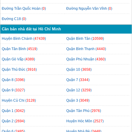
Đường Trần Quốc Hoàn (
0
)
Đường Nguyễn Văn Vĩnh (
0
)
Đường C18 (
0
)
Cần bán nhà đất tại Hồ Chí Minh
Huyện Bình Chánh (
47439
)
Quận Bình Tân (
10599
)
Quận Tân Bình (
4519
)
Quận Bình Thạnh (
4440
)
Quận Gò Vấp (
4389
)
Quận Phú Nhuận (
4360
)
Quận Thủ Đức (
3916
)
Quận 10 (
3658
)
Quận 8 (
3396
)
Quận 7 (
3344
)
Quận 9 (
3327
)
Quận 12 (
3259
)
Huyện Củ Chi (
3128
)
Quận 3 (
3049
)
Quận 1 (
3042
)
Quận Tân Phú (
2976
)
Quận 2 (
2694
)
Huyện Hóc Môn (
2527
)
Quận 6 (
2485
)
Huyện Nhà Bè (
2448
)