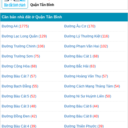
Quận Tân Bình
Cần bán nhà đất ở Quận Tân Bình
Đường A4 (
1775
)
Đường Âu Cơ (
170
)
Đường Lạc Long Quân (
129
)
Đường Lý Thường Kiệt (
116
)
Đường Trường Chinh (
106
)
Đường Phạm Văn Hai (
102
)
Đường Trường Sơn (
75
)
Đường Bàu Cát 1 (
68
)
Đường Cộng Hòa (
68
)
Đường Bắc Hải (
63
)
Đường Bàu Cát 7 (
57
)
Đường Hoàng Văn Thụ (
57
)
Đường Bạch Đằng (
55
)
Đường Cách Mạng Tháng Tám (
54
)
Đường Bàu Cát 5 (
52
)
Đường Ni Sư Huỳnh Liên (
50
)
Đường Bàu Cát 3 (
48
)
Đường Bàu Cát 6 (
44
)
Đường Đồng Đen (
42
)
Đường Bàu Cát 8 (
40
)
Đường Bàu Cát 4 (
39
)
Đường Thiên Phước (
39
)