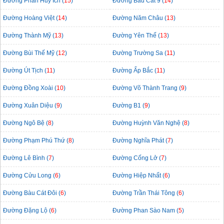
Đường Phan Huy Ích (
15
)
Đường Bàu Cát 9 (
14
)
Đường Hoàng Việt (
14
)
Đường Năm Châu (
13
)
Đường Thành Mỹ (
13
)
Đường Yên Thế (
13
)
Đường Bùi Thế Mỹ (
12
)
Đường Trường Sa (
11
)
Đường Út Tịch (
11
)
Đường Ấp Bắc (
11
)
Đường Đồng Xoài (
10
)
Đường Võ Thành Trang (
9
)
Đường Xuân Diệu (
9
)
Đường B1 (
9
)
Đường Ngô Bệ (
8
)
Đường Huỳnh Văn Nghệ (
8
)
Đường Phạm Phú Thứ (
8
)
Đường Nghĩa Phát (
7
)
Đường Lê Bình (
7
)
Đường Cống Lở (
7
)
Đường Cửu Long (
6
)
Đường Hiệp Nhất (
6
)
Đường Bàu Cát Đôi (
6
)
Đường Trần Thái Tông (
6
)
Đường Đặng Lộ (
6
)
Đường Phan Sào Nam (
5
)