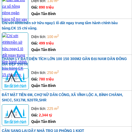
Diện tích:
130 m
Giá:
890 triệu
Quận Tân Bình
Chỉ với 499tr/nền sở hữu ngay1 lô đất ngay trung tâm hành chính bàu
bàng.CK 15 chỉ vàng.
2
Diện tích:
100 m
Giá:
499 triệu
Quận Tân Bình
THANH LÝ ĐẤT DIỆN TÍCH LỚN 100 150 300M2 GẦN ĐẠI NAM DÂN ĐÔNG
GIÁ ĐẸP 550TR
2
Diện tích:
250 m
Giá:
780 triệu
Quận Tân Bình
ĐẤT MẶT TIỀN 6M, CHỢ NỮ DÂN CÔNG, XÃ VĨNH LỘC A, BÌNH CHÁNH,
SHCC, 5X17M, 920TR,SHR
2
Diện tích:
225 m
Giá:
2,344 tỷ
Quận Tân Bình
CẦN SANG LẠI DÃY NHÀ TRỌ 10 PHÒNG 1 KIOT