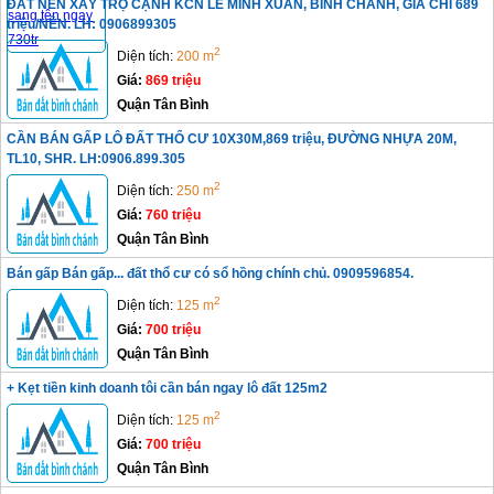
ĐẤT NỀN XÂY TRỌ CẠNH KCN LÊ MINH XUÂN, BÌNH CHÁNH, GIÁ CHỈ 689
triệu/NỀN. LH: 0906899305
2
Diện tích:
200 m
Giá:
869 triệu
Quận Tân Bình
CẦN BÁN GẤP LÔ ĐẤT THỔ CƯ 10X30M,869 triệu, ĐƯỜNG NHỰA 20M,
TL10, SHR. LH:0906.899.305
2
Diện tích:
250 m
Giá:
760 triệu
Quận Tân Bình
Bán gấp Bán gấp... đất thổ cư có sổ hồng chính chủ. 0909596854.
2
Diện tích:
125 m
Giá:
700 triệu
Quận Tân Bình
+ Kẹt tiền kinh doanh tôi cần bán ngay lô đất 125m2
2
Diện tích:
125 m
Giá:
700 triệu
Quận Tân Bình