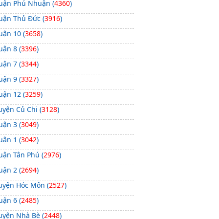
uận Phú Nhuận (
4360
)
ường Trần Văn Quang (
32
)
uận Thủ Đức (
3916
)
ường Đất Thánh (
31
)
uận 10 (
3658
)
ường Bành Văn Trân (
31
)
uận 8 (
3396
)
ường Lê Văn Sỹ (
31
)
uận 7 (
3344
)
ường Hồng Lạc (
30
)
uận 9 (
3327
)
ường Nguyễn Hồng Đào (
30
)
uận 12 (
3259
)
ường Phạm Văn Bạch (
30
)
uyện Củ Chi (
3128
)
ường Bùi Thị Xuân (
28
)
uận 3 (
3049
)
ường Hoàng Hoa Thám (
27
)
uận 1 (
3042
)
ường Nguyễn Phúc Chu (
27
)
uận Tân Phú (
2976
)
ường Phổ Quang (
24
)
uận 2 (
2694
)
ường Ba Vân (
23
)
uyện Hóc Môn (
2527
)
ường Nguyễn Trọng Tuyển (
22
)
uận 6 (
2485
)
ường Trương Công Định (
20
)
uyện Nhà Bè (
2448
)