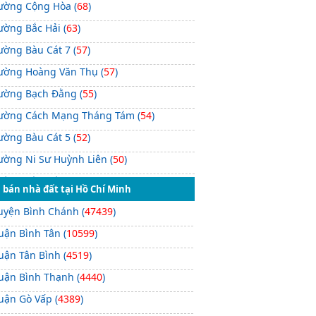
ường Cộng Hòa (
68
)
ường Bắc Hải (
63
)
ường Bàu Cát 7 (
57
)
ường Hoàng Văn Thụ (
57
)
ường Bạch Đằng (
55
)
ường Cách Mạng Tháng Tám (
54
)
ường Bàu Cát 5 (
52
)
ường Ni Sư Huỳnh Liên (
50
)
ường Bàu Cát 3 (
48
)
 bán nhà đất tại Hồ Chí Minh
ường Bàu Cát 6 (
44
)
uyện Bình Chánh (
47439
)
ường Đồng Đen (
42
)
uận Bình Tân (
10599
)
ường Bàu Cát 8 (
40
)
uận Tân Bình (
4519
)
ường Bàu Cát 4 (
39
)
uận Bình Thạnh (
4440
)
ường Thiên Phước (
39
)
uận Gò Vấp (
4389
)
ường Bàu Cát 2 (
33
)