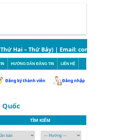
ứ Hai – Thứ Bảy) | Email: contact.bandatbinhchanh
IN
HƯỚNG DẪN ĐĂNG TIN
LIÊN HỆ
Đăng ký thành viên
Đăng nhập
n Quốc
TÌM KIẾM