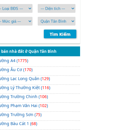
Tìm Kiếm
 bán nhà đất ở Quận Tân Bình
ường A4 (
1775
)
ường Âu Cơ (
170
)
ường Lạc Long Quân (
129
)
ường Lý Thường Kiệt (
116
)
ường Trường Chinh (
106
)
ường Phạm Văn Hai (
102
)
ường Trường Sơn (
75
)
ường Bàu Cát 1 (
68
)