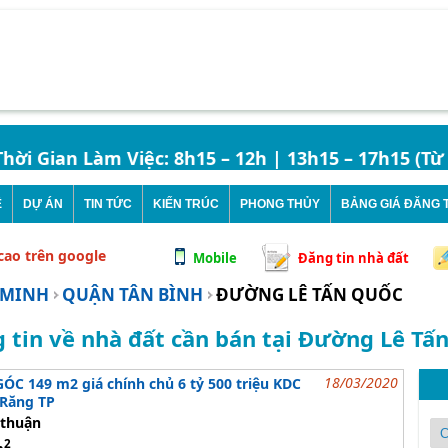
 Gian Làm Việc: 8h15 – 12h | 13h15 – 17h15 (Từ Th
Ê
DỰ ÁN
TIN TỨC
KIẾN TRÚC
PHONG THỦY
BẢNG GIÁ ĐĂNG T
 cao trên google
Mobile
Đăng tin nhà đất
 MINH
QUẬN TÂN BÌNH
ĐƯỜNG LÊ TẤN QUỐC
 tin về nhà đất cần bán tại Đường Lê Tấ
18/03/2020
ÓC 149 m2 giá chính chủ 6 tỷ 500 triệu KDC
Răng TP
thuận
2