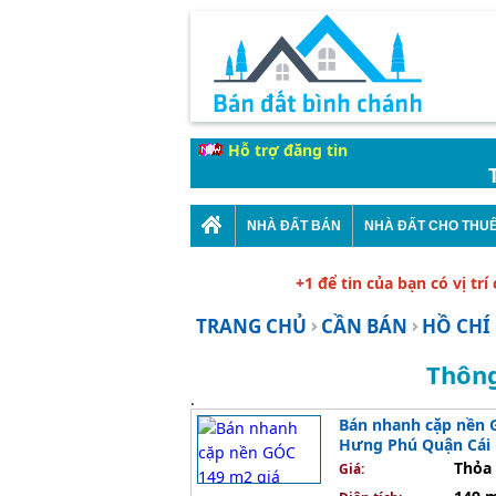
Hỗ trợ đăng tin
Thời
NHÀ ĐẤT BÁN
NHÀ ĐẤT CHO THU
+1 để tin của bạn có vị trí
TRANG CHỦ
CẦN BÁN
HỒ CHÍ
Thông
.
Bán nhanh cặp nền G
Hưng Phú Quận Cái 
Thỏa 
Giá: