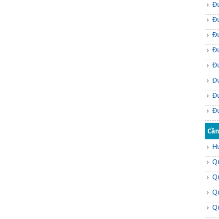
Đ
Đ
Đ
Đ
Đ
Đ
Đ
Đ
Đ
Cần
Đ
H
Đ
Q
Đ
Q
Đ
Q
Đ
Q
Đ