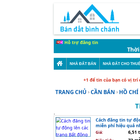
Hỗ trợ đăng tin
Thời Gian
NHÀ ĐẤT BÁN
NHÀ ĐẤT CHO THU
+1 để tin của bạn có vị trí
TRANG CHỦ
CẦN BÁN
HỒ CHÍ
T
.
Cách đăng tin tự độ
miễn phí hiệu quả n
6,51 
Giá: