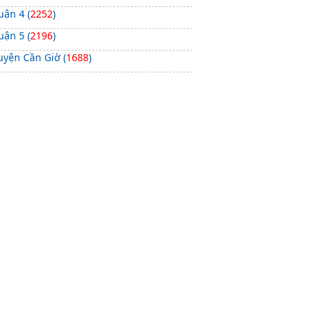
uận 4 (
2252
)
uận 5 (
2196
)
uyện Cần Giờ (
1688
)