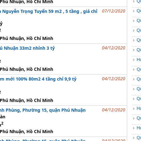
Q
Phú Nhuận, Hồ Chí Minh
Q
07/12/2020
ịa Nguyễn Trọng Tuyển 59 m2 , 5 tầng , giá chỉ
Q
tỷ
Q
2
Phú Nhuận, Hồ Chí Minh
Q
04/12/2020
ú Nhuận 33m2 nhỉnh 3 tỷ
Q
H
2
Q
Phú Nhuận, Hồ Chí Minh
04/12/2020
Q
 mới 100% 80m2 4 tầng chỉ 9,9 tỷ
Q
2
Q
Phú Nhuận, Hồ Chí Minh
H
04/12/2020
nh Phùng, Phường 15, quận Phú Nhuận
gàn
Q
2
m
H
Phú Nhuận, Hồ Chí Minh
Q
04/12/2020