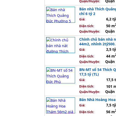
Quận 
Quận/Huyện:
Bán nhà Thích Quản
chỉ 6 tỷ 2
6,2 tỷ
Giá:
50 m
Diện tích:
Quận 
Quận/Huyện:
Chính chủ bán nhà 
44m2, nhỉnh 2tỷ500.
2,5 tỷ
Giá:
44 m
Diện tích:
Quận 
Quận/Huyện:
BN-MT số 54 Thích 
17,5 tỷ (TL)
17,5 
Giá:
101 
Diện tích:
Quận 
Quận/Huyện:
Bán Nhà Hoàng Hoa 
7,5 tỷ
Giá:
56 m
Diện tích: