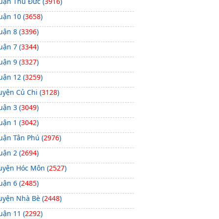
uận Thủ Đức (
3916
)
uận 10 (
3658
)
uận 8 (
3396
)
uận 7 (
3344
)
uận 9 (
3327
)
uận 12 (
3259
)
uyện Củ Chi (
3128
)
uận 3 (
3049
)
uận 1 (
3042
)
uận Tân Phú (
2976
)
uận 2 (
2694
)
uyện Hóc Môn (
2527
)
uận 6 (
2485
)
uyện Nhà Bè (
2448
)
uận 11 (
2292
)