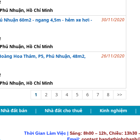
2
Phú Nhuận, Hồ Chí Minh
30/11/2020
ú Nhuận 60m2 - ngang 4,5m - hẻm xe hơi -
2
Phú Nhuận, Hồ Chí Minh
26/11/2020
 Hoàng Hoa Thám, P5, Phú Nhuận, 48m2,
2
Phú Nhuận, Hồ Chí Minh
1
2
3
4
5
6
7
8
>>
Nhà đất bán
|
Nhà đất cho thuê
|
Kinh nghiệm
|
Thời Gian Làm Việc |
Sáng: 8h00 – 12h, Chiều: 13h30 
Email:
contact.bandatbinhchanh