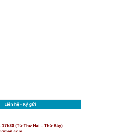
Liên hệ - Ký gửi
– 17h30 (Từ Thứ Hai – Thứ Bảy)
@gmail.com