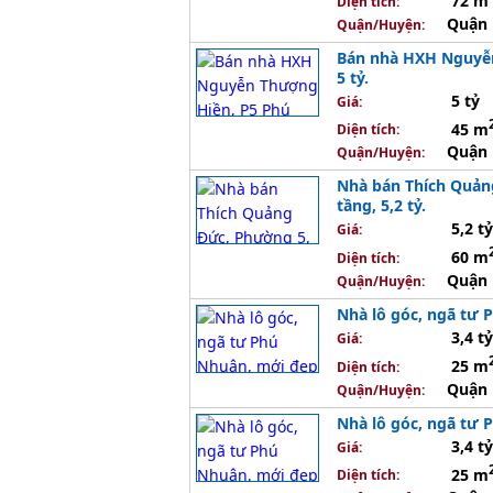
72 m
Diện tích:
Quận 
Quận/Huyện:
Bán nhà HXH Nguyễn 
5 tỷ.
5 tỷ
Giá:
45 m
Diện tích:
Quận 
Quận/Huyện:
Nhà bán Thích Quảng
tầng, 5,2 tỷ.
5,2 tỷ
Giá:
60 m
Diện tích:
Quận 
Quận/Huyện:
Nhà lô góc, ngã tư 
3,4 tỷ
Giá:
25 m
Diện tích:
Quận 
Quận/Huyện:
Nhà lô góc, ngã tư 
3,4 tỷ
Giá:
25 m
Diện tích: