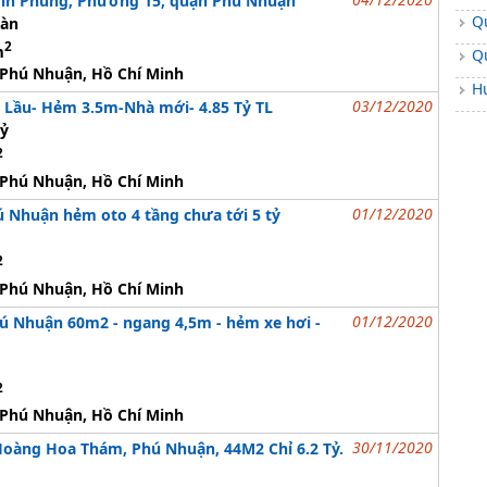
nh Phùng, Phường 15, quận Phú Nhuận
Q
gàn
2
m
Q
Phú Nhuận, Hồ Chí Minh
H
03/12/2020
 Lầu- Hẻm 3.5m-Nhà mới- 4.85 Tỷ TL
tỷ
2
Phú Nhuận, Hồ Chí Minh
01/12/2020
 Nhuận hẻm oto 4 tầng chưa tới 5 tỷ
2
Phú Nhuận, Hồ Chí Minh
01/12/2020
ú Nhuận 60m2 - ngang 4,5m - hẻm xe hơi -
2
Phú Nhuận, Hồ Chí Minh
30/11/2020
oàng Hoa Thám, Phú Nhuận, 44M2 Chỉ 6.2 Tỷ.