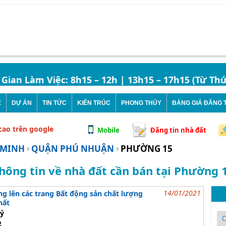
 Làm Việc: 8h15 – 12h | 13h15 – 17h15 (Từ Thứ Hai
Ê
DỰ ÁN
TIN TỨC
KIẾN TRÚC
PHONG THỦY
BẢNG GIÁ ĐĂNG T
 cao trên google
Mobile
Đăng tin nhà đất
 MINH
QUẬN PHÚ NHUẬN
PHƯỜNG 15
hông tin về nhà đất cần bán tại Phường 
14/01/2021
ng lên các trang Bất động sản chất lượng
hất
tỷ
2