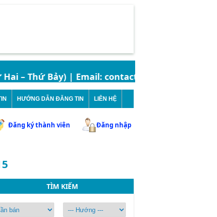
 – Thứ Bảy) | Email: contact.bandatbinhchanh@gmai
IN
HƯỚNG DẪN ĐĂNG TIN
LIÊN HỆ
Đăng ký thành viên
Đăng nhập
15
TÌM KIẾM