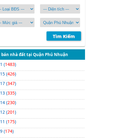
Tìm Kiếm
 bán nhà đất tại Quận Phú Nhuận
 1 (
1483
)
 15 (
426
)
 17 (
347
)
 13 (
335
)
 14 (
230
)
 12 (
201
)
 11 (
175
)
 9 (
174
)