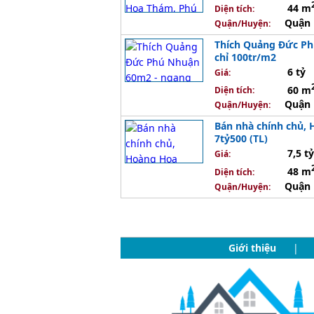
44 m
Diện tích:
Quận 
Quận/Huyện:
Thích Quảng Đức Ph
chỉ 100tr/m2
6 tỷ
Giá:
60 m
Diện tích:
Quận 
Quận/Huyện:
Bán nhà chính chủ,
7tỷ500 (TL)
7,5 tỷ
Giá:
48 m
Diện tích:
Quận 
Quận/Huyện:
Giới thiệu
|