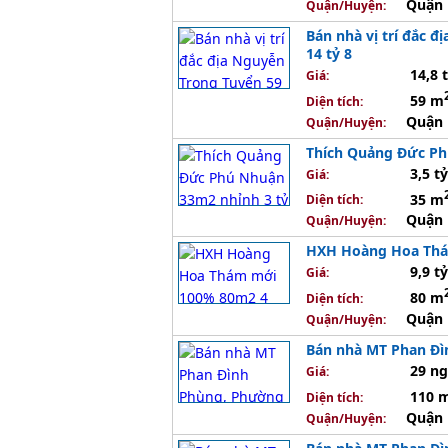
Quận 
Quận/Huyện:
Bán nhà vị trí đắc đ
14 tỷ 8
14,8 
Giá:
59 m
Diện tích:
Quận 
Quận/Huyện:
Thích Quảng Đức Ph
3,5 tỷ
Giá:
35 m
Diện tích:
Quận 
Quận/Huyện:
HXH Hoàng Hoa Thám
9,9 tỷ
Giá:
80 m
Diện tích:
Quận 
Quận/Huyện:
Bán nhà MT Phan Đì
29 n
Giá:
110 
Diện tích:
Quận 
Quận/Huyện: