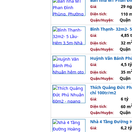
Bán nhà MT Phan Đì
29 n
Giá:
110 
Diện tích:
Quận 
Quận/Huyện:
Bình Thạnh- 32m2- 5
4,85 
Giá:
32 m
Diện tích:
Quận 
Quận/Huyện:
Huỳnh Văn Bánh Phú
4,5 tỷ
Giá:
35 m
Diện tích:
Quận 
Quận/Huyện:
Thích Quảng Đức Ph
chỉ 100tr/m2
6 tỷ
Giá:
60 m
Diện tích:
Quận 
Quận/Huyện:
Nhà 4 Tầng Đường H
6,2 tỷ
Giá: