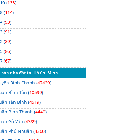
 10 (
133
)
 8 (
114
)
 4 (
93
)
 3 (
91
)
 2 (
89
)
 5 (
86
)
 7 (
67
)
 bán nhà đất tại Hồ Chí Minh
uyện Bình Chánh (
47439
)
uận Bình Tân (
10599
)
uận Tân Bình (
4519
)
uận Bình Thạnh (
4440
)
uận Gò Vấp (
4389
)
uận Phú Nhuận (
4360
)