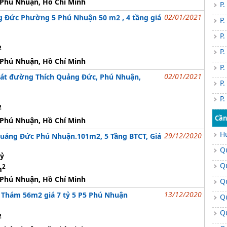
Phú Nhuận, Hồ Chí Minh
P.
02/01/2021
g Đức Phường 5 Phú Nhuận 50 m2 , 4 tầng giá
P.
P.
2
P.
Phú Nhuận, Hồ Chí Minh
P.
02/01/2021
nát đường Thích Quảng Đức, Phú Nhuận,
P.
P.
2
Cần
Phú Nhuận, Hồ Chí Minh
H
29/12/2020
Quảng Đức Phú Nhuận.101m2, 5 Tầng BTCT, Giá
Q
tỷ
Q
2
m
Phú Nhuận, Hồ Chí Minh
Q
13/12/2020
Thám 56m2 giá 7 tỷ 5 P5 Phú Nhuận
Q
Q
2