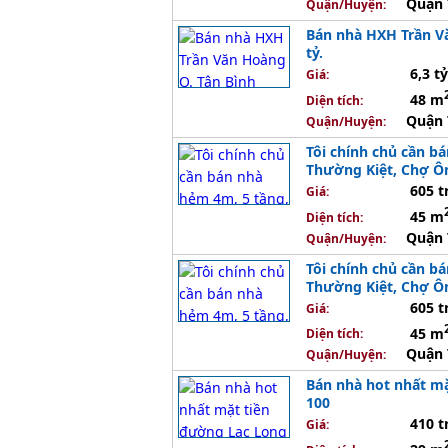
Quận 
Quận/Huyện:
Bán nhà HXH Trần Vă
tỷ.
6,3 tỷ
Giá:
48 m
Diện tích:
Quận 
Quận/Huyện:
Tôi chính chủ cần b
Thường Kiệt, Chợ Ôn
605 t
Giá:
45 m
Diện tích:
Quận 
Quận/Huyện:
Tôi chính chủ cần b
Thường Kiệt, Chợ Ôn
605 t
Giá:
45 m
Diện tích:
Quận 
Quận/Huyện:
Bán nhà hot nhất mặ
100
410 t
Giá: