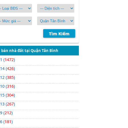
Tìm Kiếm
 bán nhà đất tại Quận Tân Bình
 1 (
1472
)
 14 (
426
)
 12 (
385
)
 10 (
316
)
 15 (
304
)
 13 (
267
)
 9 (
212
)
 6 (
181
)