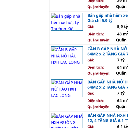
29 m
Diện tích:
Quận 
Quận/Huyện:
Bán gấp nhà hẻm xe 
Giá chỉ 5.9 tỷ
5,9 tỷ
Giá:
48 m
Diện tích:
Quận 
Quận/Huyện:
CẦN B GẤP NHÀ NỞ 
64M2 x 2 TẦNG GIÁ 7
7 tỷ
Giá:
64 m
Diện tích:
Quận 
Quận/Huyện:
BÁN GẤP NHÀ NỞ HẬ
64M2 x 2 TẦNG GIÁ 7
7 tỷ
Giá:
64 m
Diện tích:
Quận 
Quận/Huyện:
BÁN GẤP NHÀ HXH Đ
12, 4 TẦNG GIÁ 6.1 T
6,1 tỷ
Giá: