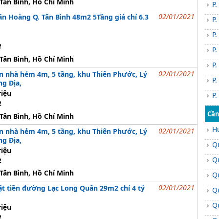
Tân Bình, Hồ Chí Minh
P.
02/01/2021
n Hoàng Q. Tân Bình 48m2 5Tầng giá chỉ 6.3
P.
P.
2
P.
Tân Bình, Hồ Chí Minh
P.
02/01/2021
án nhà hẻm 4m, 5 tầng, khu Thiên Phước, Lý
P.
g Địa,
riệu
P.
2
Cần
Tân Bình, Hồ Chí Minh
H
02/01/2021
án nhà hẻm 4m, 5 tầng, khu Thiên Phước, Lý
g Địa,
Q
riệu
Q
2
Tân Bình, Hồ Chí Minh
Q
02/01/2021
t tiền đường Lạc Long Quân 29m2 chỉ 4 tỷ
Q
Q
riệu
2