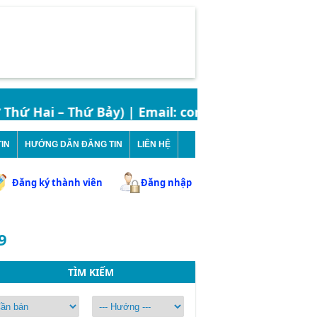
ứ Hai – Thứ Bảy) | Email: contact.bandatbinhchanh@
IN
HƯỚNG DẪN ĐĂNG TIN
LIÊN HỆ
Đăng ký thành viên
Đăng nhập
9
TÌM KIẾM