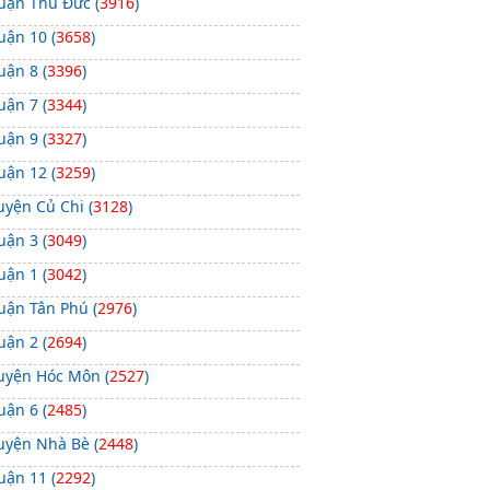
uận Thủ Đức (
3916
)
uận 10 (
3658
)
uận 8 (
3396
)
uận 7 (
3344
)
uận 9 (
3327
)
uận 12 (
3259
)
uyện Củ Chi (
3128
)
uận 3 (
3049
)
uận 1 (
3042
)
uận Tân Phú (
2976
)
uận 2 (
2694
)
uyện Hóc Môn (
2527
)
uận 6 (
2485
)
uyện Nhà Bè (
2448
)
uận 11 (
2292
)