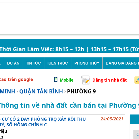
 Gian Làm Việc: 8h15 – 12h | 13h15 – 17h15 (Từ Th
Ê
DỰ ÁN
TIN TỨC
KIẾN TRÚC
PHONG THỦY
BẢNG GIÁ ĐĂNG T
 cao trên google
Mobile
Đăng tin nhà đất
 MINH
QUẬN TÂN BÌNH
PHƯỜNG 9
Thông tin về nhà đất cần bán tại Phường 
24/05/2021
 CƯ CÓ 2 DÃY PHÒNG TRỌ XÂY RỒI THU
 TỶ, SỔ HỒNG CHÍNH C
riệu
2