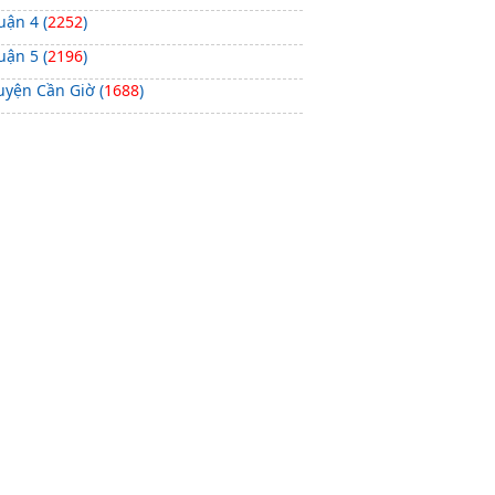
uận 4 (
2252
)
uận 5 (
2196
)
uyện Cần Giờ (
1688
)