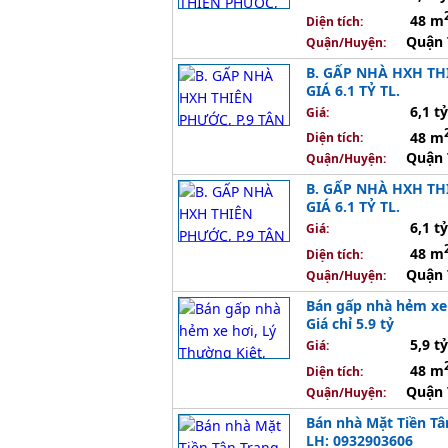
48 m
Diện tích:
Quận 
Quận/Huyện:
B. GẤP NHÀ HXH THI
GIÁ 6.1 TỶ TL.
6,1 tỷ
Giá:
48 m
Diện tích:
Quận 
Quận/Huyện:
B. GẤP NHÀ HXH THI
GIÁ 6.1 TỶ TL.
6,1 tỷ
Giá:
48 m
Diện tích:
Quận 
Quận/Huyện:
Bán gấp nhà hẻm xe 
Giá chỉ 5.9 tỷ
5,9 tỷ
Giá:
48 m
Diện tích:
Quận 
Quận/Huyện:
Bán nhà Mặt Tiền Tân
LH: 0932903606