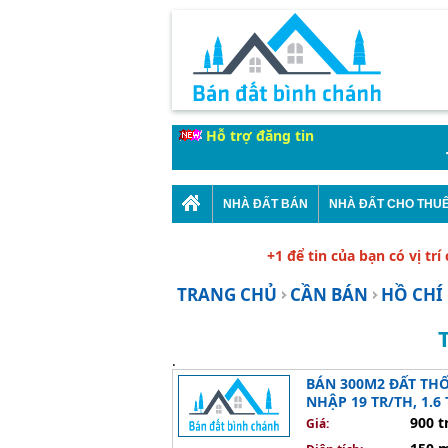
Hỗ trợ đăng tin
Thời
NHÀ ĐẤT BÁN
NHÀ ĐẤT CHO THU
+1 để tin của bạn có vị trí
TRANG CHỦ
CẦN BÁN
HỒ CHÍ
.
BÁN 300M2 ĐẤT THỔ
NHẬP 19 TR/TH, 1.6
900 t
Giá: