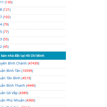
 11 (
130
)
 8 (
121
)
 7 (
102
)
 4 (
79
)
 5 (
77
)
 3 (
55
)
 2 (
45
)
 bán nhà đất tại Hồ Chí Minh
uyện Bình Chánh (
47439
)
uận Bình Tân (
10599
)
uận Tân Bình (
4519
)
uận Bình Thạnh (
4440
)
uận Gò Vấp (
4389
)
uận Phú Nhuận (
4360
)