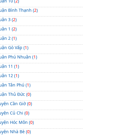
uận 10 (
2
)
uận Bình Thạnh (
2
)
uận 3 (
2
)
uận 1 (
2
)
uận 2 (
1
)
uận Gò Vấp (
1
)
uận Phú Nhuận (
1
)
uận 11 (
1
)
uận 12 (
1
)
uận Tân Phú (
1
)
uận Thủ Đức (
0
)
uyện Cần Giờ (
0
)
uyện Củ Chi (
0
)
uyện Hóc Môn (
0
)
uyện Nhà Bè (
0
)