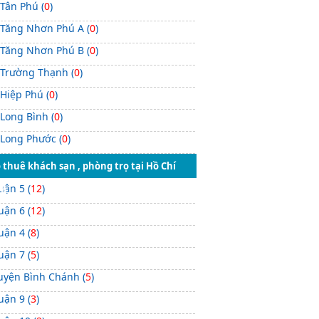
 Tân Phú (
0
)
 Tăng Nhơn Phú A (
0
)
 Tăng Nhơn Phú B (
0
)
 Trường Thạnh (
0
)
 Hiệp Phú (
0
)
 Long Bình (
0
)
 Long Phước (
0
)
 thuê khách sạn , phòng trọ tại Hồ Chí
uận 5 (
12
)
nh
uận 6 (
12
)
uận 4 (
8
)
uận 7 (
5
)
uyện Bình Chánh (
5
)
uận 9 (
3
)