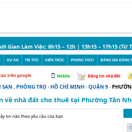
Gian Làm Việc: 8h15 – 12h | 13h15 – 17h15 (Từ Thứ
Ê
DỰ ÁN
TIN TỨC
KIẾN TRÚC
PHONG THỦY
BẢNG GIÁ ĐĂNG T
 cao trên google
Mobile
Đăng tin nhà đất
 SẠN , PHÒNG TRỌ
HỒ CHÍ MINH
QUẬN 9
PHƯỜNG
n về nhà đất cho thuê tại Phường Tân N
ấy tin nào theo yêu cầu của bạn