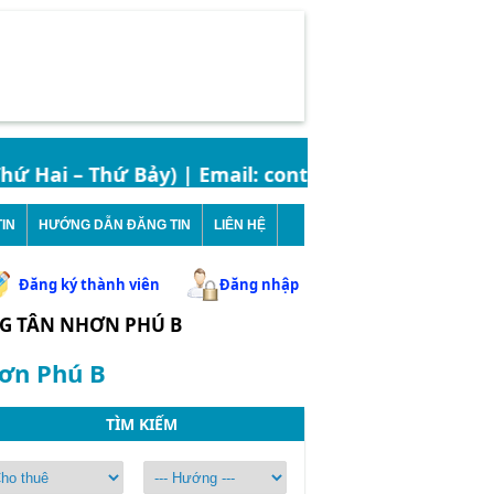
 Hai – Thứ Bảy) | Email: contact.bandatbinhchanh@
IN
HƯỚNG DẪN ĐĂNG TIN
LIÊN HỆ
Đăng ký thành viên
Đăng nhập
 TÂN NHƠN PHÚ B
hơn Phú B
TÌM KIẾM