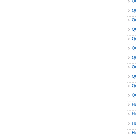
Q
Q
Q
Q
Q
Q
Q
Q
Q
Q
Q
H
H
H
H