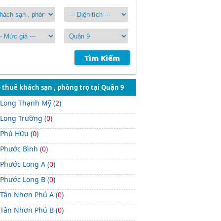
Tìm Kiếm
 thuê khách sạn , phòng trọ tại Quận 9
 Long Thạnh Mỹ (
2
)
 Long Trường (
0
)
 Phú Hữu (
0
)
 Phước Bình (
0
)
 Phước Long A (
0
)
 Phước Long B (
0
)
 Tân Nhơn Phú A (
0
)
 Tân Nhơn Phú B (
0
)