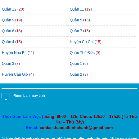
Quận 12 (
20
)
Quận 11 (
19
)
Quận 9 (
19
)
Quận 5 (
16
)
Quận 6 (
16
)
Quận 7 (
15
)
Quận 4 (
15
)
Huyện Củ Chi (
15
)
Huyện Nhà Bè (
11
)
Quận Thủ Đức (
9
)
Quận 3 (
8
)
Quận 1 (
6
)
Huyện Cần Giờ (
4
)
Quận 2 (
3
)
Phiên bản máy tính
Thời Gian Làm Việc |
Sáng: 8h00 – 12h, Chiều: 13h30 – 17h30 (Từ Thứ
Hai – Thứ Bảy)
Email:
contact.bandatbinhchanh@gmail.com
® bandatbinhchanh.com.vn giữ bản quyền website này. Việc sao chép