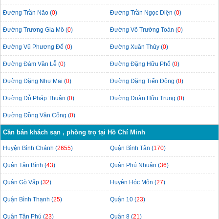
Đường Trần Não (
0
)
Đường Trần Ngọc Diện (
0
)
Đường Trương Gia Mô (
0
)
Đường Võ Trường Toản (
0
)
Đường Vũ Phương Đế (
0
)
Đường Xuân Thủy (
0
)
Đường Đàm Văn Lễ (
0
)
Đường Đặng Hữu Phổ (
0
)
Đường Đặng Như Mai (
0
)
Đường Đặng Tiến Đông (
0
)
Đường Đỗ Pháp Thuận (
0
)
Đường Đoàn Hữu Trung (
0
)
Đường Đồng Văn Cống (
0
)
Cần bán khách sạn , phòng trọ tại Hồ Chí Minh
Huyện Bình Chánh (
2655
)
Quận Bình Tân (
170
)
Quận Tân Bình (
43
)
Quận Phú Nhuận (
36
)
Quận Gò Vấp (
32
)
Huyện Hóc Môn (
27
)
Quận Bình Thạnh (
25
)
Quận 10 (
23
)
Quận Tân Phú (
23
)
Quận 8 (
21
)