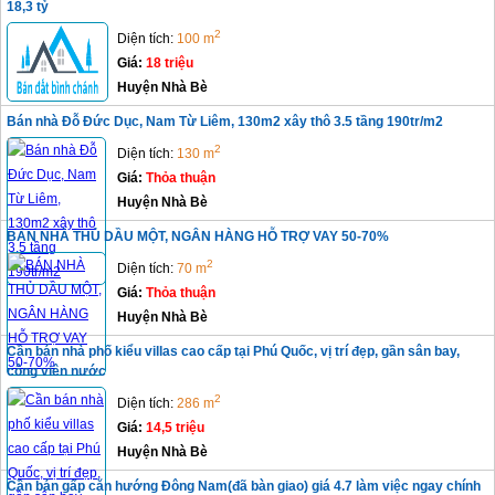
18,3 tỷ
2
Diện tích:
100 m
Giá:
18 triệu
Huyện Nhà Bè
Bán nhà Đỗ Đức Dục, Nam Từ Liêm, 130m2 xây thô 3.5 tầng 190tr/m2
2
Diện tích:
130 m
Giá:
Thỏa thuận
Huyện Nhà Bè
BÁN NHÀ THỦ DẦU MỘT, NGÂN HÀNG HỖ TRỢ VAY 50-70%
2
Diện tích:
70 m
Giá:
Thỏa thuận
Huyện Nhà Bè
Cần bán nhà phố kiểu villas cao cấp tại Phú Quốc, vị trí đẹp, gần sân bay,
công viên nước
2
Diện tích:
286 m
Giá:
14,5 triệu
Huyện Nhà Bè
Cần bán gấp căn hướng Đông Nam(đã bàn giao) giá 4.7 làm việc ngay chính