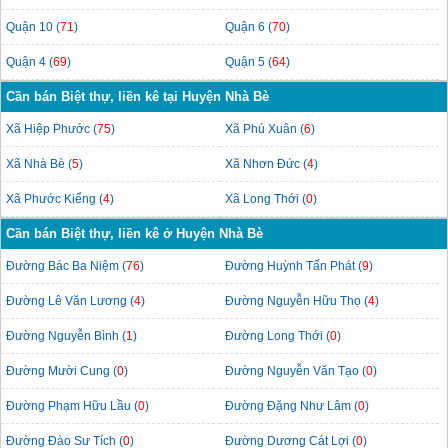
Quận 10 (
71
)
Quận 6 (
70
)
Quận 4 (
69
)
Quận 5 (
64
)
Cần bán Biệt thự, liền kê tại Huyện Nhà Bè
Xã Hiệp Phước (
75
)
Xã Phú Xuân (
6
)
Xã Nhà Bè (
5
)
Xã Nhơn Đức (
4
)
Xã Phước Kiểng (
4
)
Xã Long Thới (
0
)
Cần bán Biệt thự, liền kê ở Huyện Nhà Bè
Đường Bác Ba Niệm (
76
)
Đường Huỳnh Tấn Phát (
9
)
Đường Lê Văn Lương (
4
)
Đường Nguyễn Hữu Thọ (
4
)
Đường Nguyễn Bình (
1
)
Đường Long Thới (
0
)
Đường Mười Cung (
0
)
Đường Nguyễn Văn Tạo (
0
)
Đường Phạm Hữu Lầu (
0
)
Đường Đặng Như Lâm (
0
)
Đường Đào Sư Tích (
0
)
Đường Dương Cát Lợi (
0
)