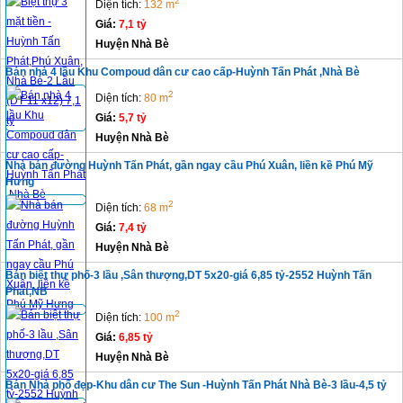
2
Diện tích:
132 m
Giá:
7,1 tỷ
Huyện Nhà Bè
Bán nhà 4 lầu Khu Compoud dân cư cao cấp-Huỳnh Tấn Phát ,Nhà Bè
2
Diện tích:
80 m
Giá:
5,7 tỷ
Huyện Nhà Bè
Nhà bán đường Huỳnh Tấn Phát, gần ngay cầu Phú Xuân, liền kề Phú Mỹ
Hưng
2
Diện tích:
68 m
Giá:
7,4 tỷ
Huyện Nhà Bè
Bán biệt thự phố-3 lầu ,Sân thượng,DT 5x20-giá 6,85 tỷ-2552 Huỳnh Tấn
Phát,NB
2
Diện tích:
100 m
Giá:
6,85 tỷ
Huyện Nhà Bè
Bán Nhà phố đẹp-Khu dân cư The Sun -Huỳnh Tấn Phát Nhà Bè-3 lầu-4,5 tỷ