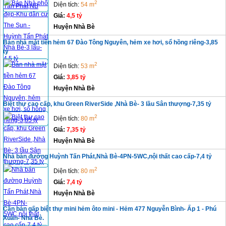
2
Diện tích:
54 m
Giá:
4,5 tỷ
Huyện Nhà Bè
Bán nhà mặt tiền hẻm 67 Đào Tông Nguyên, hẻm xe hơi, sổ hồng riêng-3,85
tỷ
2
Diện tích:
53 m
Giá:
3,85 tỷ
Huyện Nhà Bè
Biệt thự cao cấp, khu Green RiverSide ,Nhà Bè- 3 lầu Sân thượng-7,35 tỷ
2
Diện tích:
80 m
Giá:
7,35 tỷ
Huyện Nhà Bè
Nhà bán đường Huỳnh Tấn Phát,Nhà Bè-4PN-5WC,nội thất cao cấp-7,4 tỷ
2
Diện tích:
80 m
Giá:
7,4 tỷ
Huyện Nhà Bè
Cần bán gấp biệt thự mini hẻm ôto mini - Hẻm 477 Nguyễn Bình- Ấp 1 - Phú
Xuân- Nhà Bè.