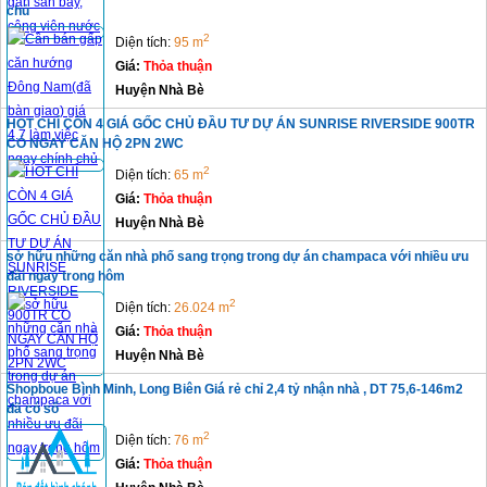
chủ
2
Diện tích:
95 m
Giá:
Thỏa thuận
Huyện Nhà Bè
HOT CHỈ CÒN 4 GIÁ GỐC CHỦ ĐẦU TƯ DỰ ÁN SUNRISE RIVERSIDE 900TR
CÓ NGAY CĂN HỘ 2PN 2WC
2
Diện tích:
65 m
Giá:
Thỏa thuận
Huyện Nhà Bè
sở hữu những căn nhà phố sang trọng trong dự án champaca với nhiều ưu
đãi ngay trong hôm
2
Diện tích:
26.024 m
Giá:
Thỏa thuận
Huyện Nhà Bè
Shopboue Bình Minh, Long Biên Giá rẻ chỉ 2,4 tỷ nhận nhà , DT 75,6-146m2
đã có sổ
2
Diện tích:
76 m
Giá:
Thỏa thuận