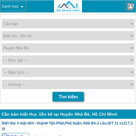
Danh mục
Cần bán biệt thự, liền kê tại Huyện Nhà Bè, Hồ Chí Minh
Biệt thự 3 mặt tiền - Huỳnh Tấn Phát,Phú Xuân, Nhà Bè-2 Lầu (DT 11 x12) 7,1
tỷ