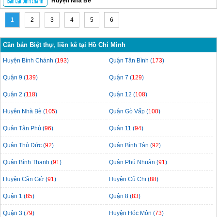
Huyện Nhà Bè
1
2
3
4
5
6
Cần bán Biệt thự, liền kê tại Hồ Chí Minh
Huyện Bình Chánh (
193
)
Quận Tân Bình (
173
)
Quận 9 (
139
)
Quận 7 (
129
)
Quận 2 (
118
)
Quận 12 (
108
)
Huyện Nhà Bè (
105
)
Quận Gò Vấp (
100
)
Quận Tân Phú (
96
)
Quận 11 (
94
)
Quận Thủ Đức (
92
)
Quận Bình Tân (
92
)
Quận Bình Thạnh (
91
)
Quận Phú Nhuận (
91
)
Huyện Cần Giờ (
91
)
Huyện Củ Chi (
88
)
Quận 1 (
85
)
Quận 8 (
83
)
Quận 3 (
79
)
Huyện Hóc Môn (
73
)