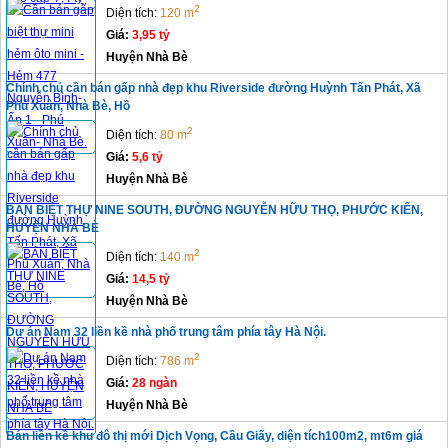
2
Diện tích:
120 m
Giá:
3,95 tỷ
Huyện Nhà Bè
Chính chủ cần bán gấp nhà đẹp khu Riverside đường Huỳnh Tấn Phát, Xã
Phú Xuân, Nhà Bè, Hồ
2
Diện tích:
80 m
Giá:
5,6 tỷ
Huyện Nhà Bè
BÁN BIỆT THỰ NINE SOUTH, ĐƯỜNG NGUYỄN HỮU THỌ, PHƯỚC KIỂN,
HUYỆN NHÀ BÈ
2
Diện tích:
140 m
Giá:
14,5 tỷ
Huyện Nhà Bè
Dự án Nam 32 liền kề nhà phố trung tâm phía tây Hà Nội.
2
Diện tích:
786 m
Giá:
28 ngàn
Huyện Nhà Bè
Bán liền kề khu đô thị mới Dịch Vọng, Cầu Giấy, diện tích100m2, mt6m giá